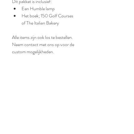
Dit pakket is inclusief:
Een Humble lamp
Het boek; 150 Golf Courses 
of The Italian Bakery
Alle items zijn ook los te bestellen.
Neem contact met ons op voor de 
custom mogelijkheden.
e-boutique
privé projecten
service voorwaarden
zakelijke projecten
privacybeleid
lopende projecten
restitutiebeleid
contact